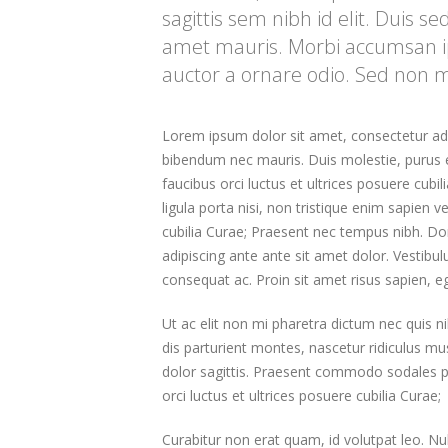
sagittis sem nibh id elit. Duis s
amet mauris. Morbi accumsan ip
auctor a ornare odio. Sed non m
Lorem ipsum dolor sit amet, consectetur adipi
bibendum nec mauris. Duis molestie, purus eg
faucibus orci luctus et ultrices posuere cubi
ligula porta nisi, non tristique enim sapien 
cubilia Curae; Praesent nec tempus nibh. Done
adipiscing ante ante sit amet dolor. Vestibu
consequat ac. Proin sit amet risus sapien, eg
Ut ac elit non mi pharetra dictum nec quis ni
dis parturient montes, nascetur ridiculus m
dolor sagittis. Praesent commodo sodales pur
orci luctus et ultrices posuere cubilia Curae;
Curabitur non erat quam, id volutpat leo. Nul