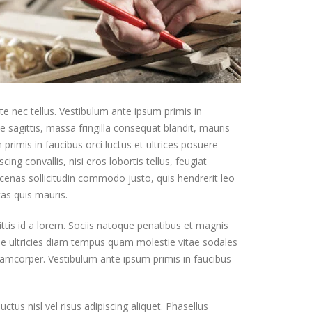
te nec tellus. Vestibulum ante ipsum primis in
e sagittis, massa fringilla consequat blandit, mauris
 primis in faucibus orci luctus et ultrices posuere
g convallis, nisi eros lobortis tellus, feugiat
ecenas sollicitudin commodo justo, quis hendrerit leo
tas quis mauris.
gittis id a lorem. Sociis natoque penatibus et magnis
que ultricies diam tempus quam molestie vitae sodales
ullamcorper. Vestibulum ante ipsum primis in faucibus
ctus nisl vel risus adipiscing aliquet. Phasellus