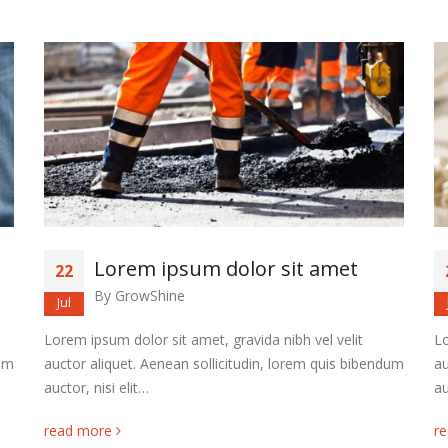
Lorem ipsum dolor sit amet
23
By
GrowShine
Jul
Lorem ipsum dolor sit amet, gravida nibh vel velit
Lo
dum
auctor aliquet. Aenean sollicitudin, lorem quis bibendum
au
auctor, nisi elit…
au
read more
r