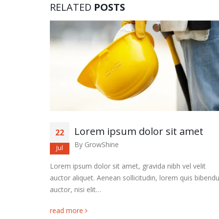
RELATED
POSTS
met
Lorem ipsum dolor sit amet
22
By
GrowShine
Jul
velit
Lorem ipsum dolor sit amet, gravida nibh vel velit
uis bibendum
auctor aliquet. Aenean sollicitudin, lorem quis biben
auctor, nisi elit…
read more