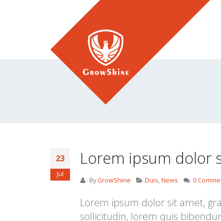
Lorem ipsum dolor s
23
Jul
By
GrowShine
Duis
,
News
0 Comme
Lorem ipsum dolor sit amet, grav
sollicitudin, lorem quis bibendu