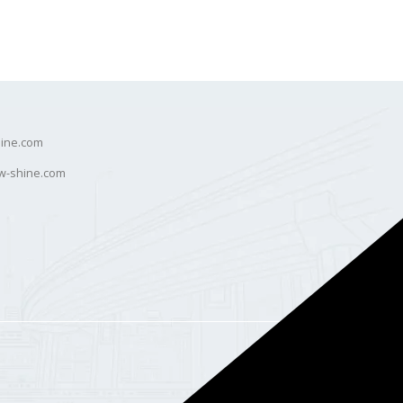
ine.com
w-shine.com