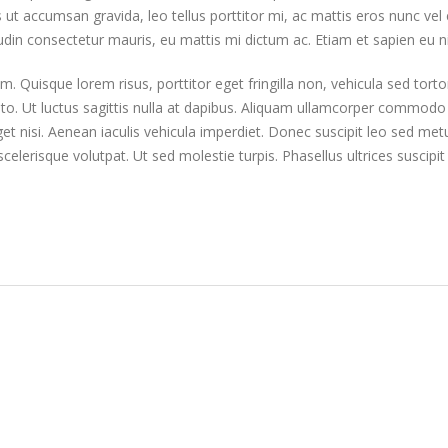
s ut accumsan gravida, leo tellus porttitor mi, ac mattis eros nunc vel
udin consectetur mauris, eu mattis mi dictum ac. Etiam et sapien eu n
em. Quisque lorem risus, porttitor eget fringilla non, vehicula sed tort
to. Ut luctus sagittis nulla at dapibus. Aliquam ullamcorper commodo e
get nisi. Aenean iaculis vehicula imperdiet. Donec suscipit leo sed m
s scelerisque volutpat. Ut sed molestie turpis. Phasellus ultrices suscipi