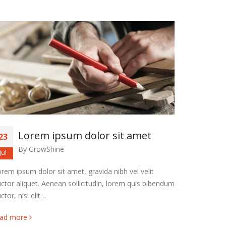
Lorem ipsum dolor sit amet
Lo
23
23
By
GrowShine
By
Jul
Jul
rem ipsum dolor sit amet, gravida nibh vel velit
Lorem ipsum
ctor aliquet. Aenean sollicitudin, lorem quis bibendum
auctor aliq
ctor, nisi elit…
auctor, nisi
ead more
read more