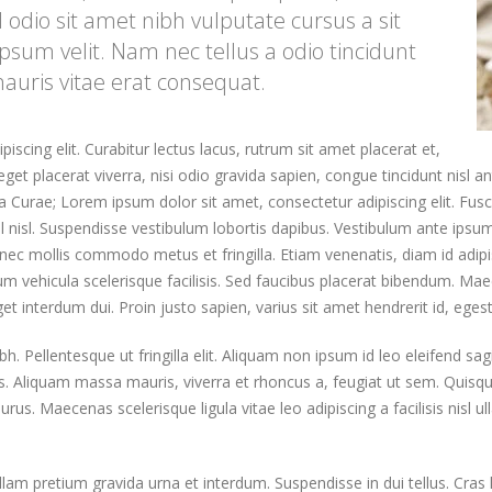
ed odio sit amet nibh vulputate cursus a sit
sum velit. Nam nec tellus a odio tincidunt
auris vitae erat consequat.
scing elit. Curabitur lectus lacus, rutrum sit amet placerat et,
et placerat viverra, nisi odio gravida sapien, congue tincidunt nisl an
lia Curae; Lorem ipsum dolor sit amet, consectetur adipiscing elit. Fusc
vel nisl. Suspendisse vestibulum lobortis dapibus. Vestibulum ante ipsum
c mollis commodo metus et fringilla. Etiam venenatis, diam id adipiscin
lum vehicula scelerisque facilisis. Sed faucibus placerat bibendum. Ma
et interdum dui. Proin justo sapien, varius sit amet hendrerit id, eges
bh. Pellentesque ut fringilla elit. Aliquam non ipsum id leo eleifend sa
us. Aliquam massa mauris, viverra et rhoncus a, feugiat ut sem. Quis
us. Maecenas scelerisque ligula vitae leo adipiscing a facilisis nisl 
lam pretium gravida urna et interdum. Suspendisse in dui tellus. Cras lu