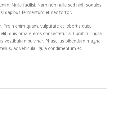
 enim. Nulla facilisi. Nam non nulla sed nibh sodales
isl dapibus fermentum et nec tortor.
or. Proin enim quam, vulputate at lobortis quis,
lit, quis ornare eros consectetur a. Curabitur nulla
etus vestibulum pulvinar. Phasellus bibendum magna
t tellus, ac vehicula ligula condimentum et.